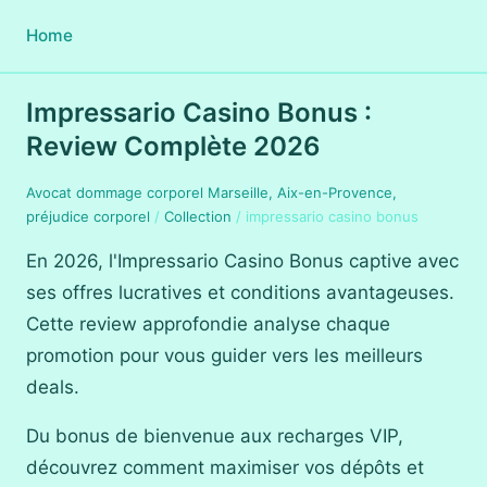
Home
Impressario Casino Bonus :
Review Complète 2026
Avocat dommage corporel Marseille, Aix-en-Provence,
préjudice corporel
/
Collection
/
impressario casino bonus
En 2026, l'Impressario Casino Bonus captive avec
ses offres lucratives et conditions avantageuses.
Cette review approfondie analyse chaque
promotion pour vous guider vers les meilleurs
deals.
Du bonus de bienvenue aux recharges VIP,
découvrez comment maximiser vos dépôts et