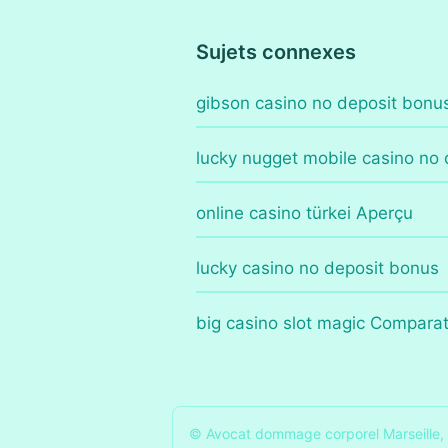
Sujets connexes
gibson casino no deposit bonu
lucky nugget mobile casino no
online casino türkei Aperçu
lucky casino no deposit bonus
big casino slot magic Comparat
© Avocat dommage corporel Marseille, 