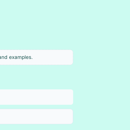
 and examples.