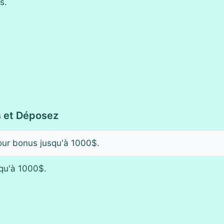
s.
s et Déposez
ur bonus jusqu'à 1000$.
qu'à 1000$.