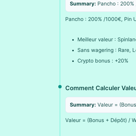
Summary:
Pancho : 200% 
Pancho : 200% /1000€, Pin 
Meilleur valeur : Spinl
Sans wagering : Rare, L
Crypto bonus : +20%
Comment Calculer Valeu
Summary:
Valeur = (Bonus
Valeur = (Bonus + Dépôt) / 