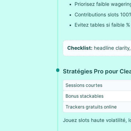
Priorisez faible wagerin
Contributions slots 100
Evitez tables si faible %
Checklist:
headline clarity
Stratégies Pro pour Cle
Sessions courtes
Bonus stackables
Trackers gratuits online
Jouez slots haute volatilité,