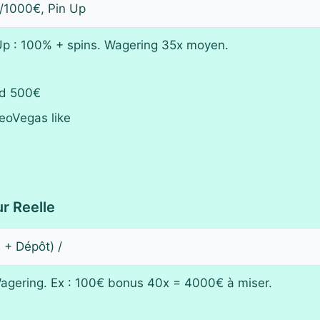
/1000€, Pin Up
Up : 100% + spins. Wagering 35x moyen.
and 500€
eoVegas like
r Reelle
 + Dépôt) /
Wagering. Ex : 100€ bonus 40x = 4000€ à miser.