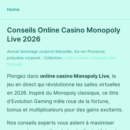
Home
Conseils Online Casino Monopoly
Live 2026
Avocat dommage corporel Marseille, Aix-en-Provence,
préjudice corporel
/
Collection
/
online casino monopoly live
Conseils
Plongez dans
online casino Monopoly Live
, le
jeu en direct qui révolutionne les salles virtuelles
en 2026. Inspiré du Monopoly classique, ce titre
d'Evolution Gaming mêle roue de la fortune,
bonus et multiplicateurs pour des gains excitants.
Nos conseils experts vous aident à maximiser