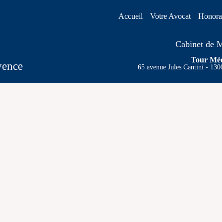
Accueil
Votre Avocat
Honora
Cabinet de M
Tour Méd
vence
65 avenue Jules Cantini - 130