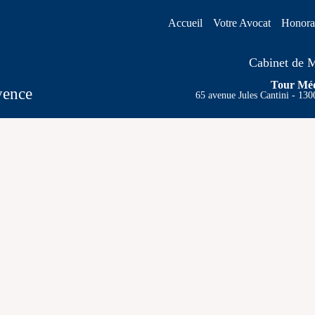
Accueil
Votre Avocat
Honora
Cabinet de M
Tour Méd
vence
65 avenue Jules Cantini - 130