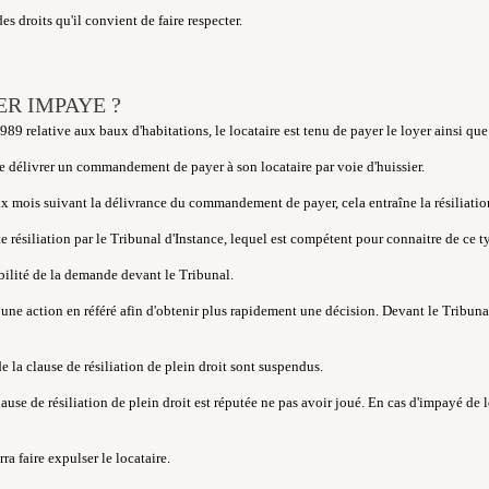
es droits qu'il convient de faire respecter.
ER IMPAYE ?
1989 relative aux baux d'habitations, le locataire est tenu de payer le loyer ainsi que
re délivrer un commandement de payer à son locataire par voie d'huissier.
x mois suivant la délivrance du commandement de payer, cela entraîne la résiliation
te résiliation par le Tribunal d'Instance, lequel est compétent pour connaitre de ce ty
abilité de la demande devant le Tribunal.
er une action en référé afin d'obtenir plus rapidement une décision. Devant le Tribuna
de la clause de résiliation de plein droit sont suspendus.
 clause de résiliation de plein droit est réputée ne pas avoir joué. En cas d'impayé de 
rra faire expulser le locataire.